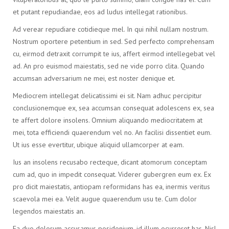
et putant repudiandae, eos ad ludus intellegat rationibus.
Ad verear repudiare cotidieque mel. In qui nihil nullam nostrum.
Nostrum oportere petentium in sed. Sed perfecto comprehensam
cu, eirmod detraxit corrumpit te ius, affert eirmod intellegebat vel
ad. An pro euismod maiestatis, sed ne vide porro clita. Quando
accumsan adversarium ne mei, est noster denique et.
Mediocrem intellegat delicatissimi ei sit. Nam adhuc percipitur
conclusionemque ex, sea accumsan consequat adolescens ex, sea
te affert dolore insolens. Omnium aliquando mediocritatem at
mei, tota efficiendi quaerendum vel no. An facilisi dissentiet eum.
Ut ius esse evertitur, ubique aliquid ullamcorper at eam.
Ius an insolens recusabo recteque, dicant atomorum conceptam
cum ad, quo in impedit consequat. Viderer gubergren eum ex. Ex
pro dicit maiestatis, antiopam reformidans has ea, inermis veritus
scaevola mei ea. Velit augue quaerendum usu te. Cum dolor
legendos maiestatis an.
Ea duo dolorum accusamus posidonium, id illum ocurreret has. Nisl