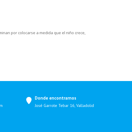
minan por colocarse a medida que el niño crece,
Donde encontrarnos
om
José Garrote Tebar 16, Valladolid