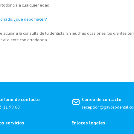
rtodoncia a cualquier edad.
icionado, ¿qué debo hacer?
acudir a la consulta de tu dentista. En muchas ocasiones los dientes ter
 al diente con ortodoncia.
léfono de contacto
Correo de contacto
3 11 99 60
recepcion@gayosodental.c
s servicios
Enlaces legales