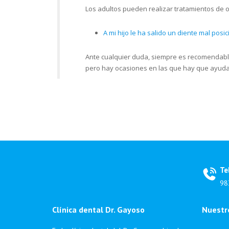
Los adultos pueden realizar tratamientos de o
A mi hijo le ha salido un diente mal pos
Ante cualquier duda, siempre es recomendable 
pero hay ocasiones en las que hay que ayudar
Te
98
Clínica dental Dr. Gayoso
Nuestro