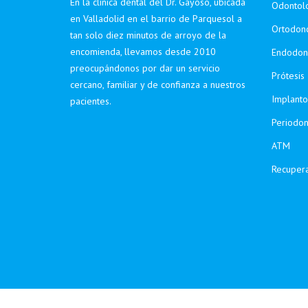
En la clínica dental del Dr. Gayoso, ubicada
Odontolo
en Valladolid en el barrio de Parquesol a
Ortodonc
tan solo diez minutos de arroyo de la
encomienda, llevamos desde 2010
Endodon
preocupándonos por dar un servicio
Prótesis
cercano, familiar y de confianza a nuestros
Implanto
pacientes.
Periodon
ATM
Recupera