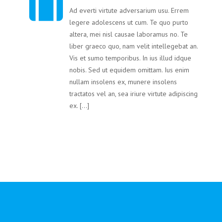
Ad everti virtute adversarium usu. Errem
legere adolescens ut cum. Te quo purto
altera, mei nisl causae laboramus no. Te
liber graeco quo, nam velit intellegebat an.
Vis et sumo temporibus. In ius illud idque
nobis. Sed ut equidem omittam. Ius enim
nullam insolens ex, munere insolens
tractatos vel an, sea iriure virtute adipiscing
ex. […]