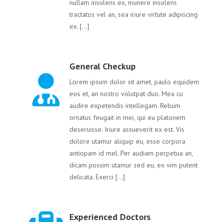
nullam insolens ex, munere insolens
tractatos vel an, sea iriure virtute adipiscing
ex. […]
General Checkup
Lorem ipsum dolor sit amet, paulo equidem
eos et, an nostro volutpat duo. Mea cu
audire expetendis intellegam. Rebum
ornatus feugait in mei, qui eu platonem
deseruisse. Iriure assueverit ex est. Vis
dolore utamur aliquip eu, esse corpora
antiopam id mel. Per audiam perpetua an,
dicam possim utamur sed eu, ex vim putent
delicata. Exerci […]
Experienced Doctors