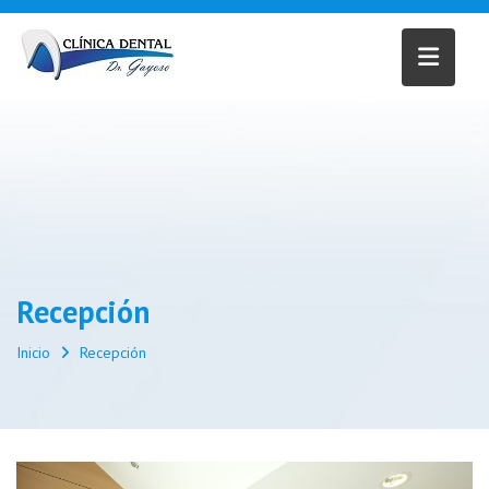
Saltar
al
contenido
Recepción
Inicio
Recepción