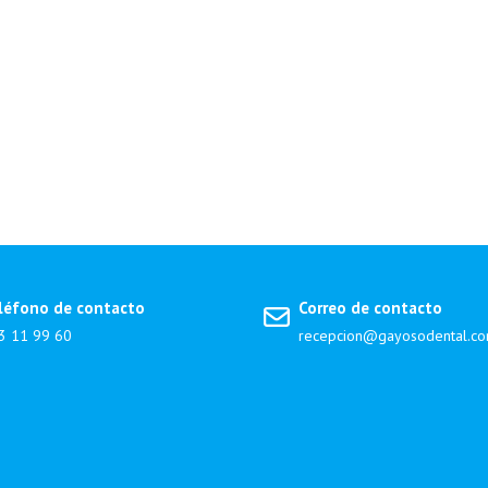
léfono de contacto
Correo de contacto
3 11 99 60
recepcion@gayosodental.c