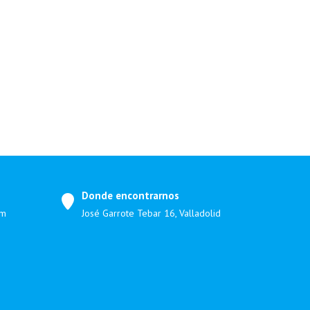
Donde encontrarnos
om
José Garrote Tebar 16, Valladolid